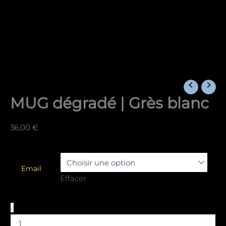
MUG dégradé | Grès blanc
36,00
€
Email
Effacer
-