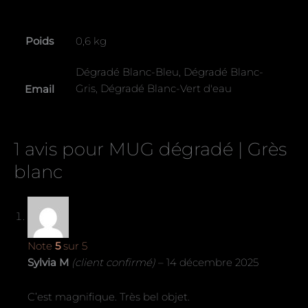
Poids
0,6 kg
Dégradé Blanc-Bleu, Dégradé Blanc-
Gris, Dégradé Blanc-Vert d'eau
Email
1 avis pour
MUG dégradé | Grès
blanc
Note
5
sur 5
Sylvia M
(client confirmé)
–
14 décembre 2025
C’est magnifique. Très bel objet.