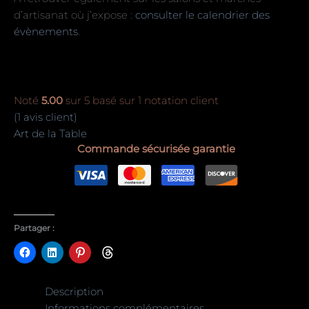
d’artisanat où j’expose :
consulter le calendrier des
évènements
.
Noté
5.00
sur 5 basé sur
1
notation client
(
1
avis client)
Art de la Table
Commande sécurisée garantie
Partager :
Description
Informations complémentaires