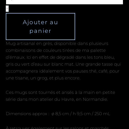
+
Ajouter au
panier
Mug artisanal en grès, disponible dans plusieurs
combinaisons de couleurs tirées de ma palette
d’émaux. Ici en effet de dégradé dans les tons bleu,
gris ou vert d’eau sur blanc mat. Une grande tasse qui
accompagnera idéalement vos pauses thé, café, pour
une tisane, un grog, et plus encore.
Ces mugs sont tournés et ansés à la main en petite
série dans mon atelier du Havre, en Normandie.
Dimensions approx : ø 8,5 cm / h 9,5 cm / 250 mL
À retrouver également sur les salons et marchés