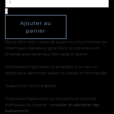
+
Ajouter au
panier
Bijoux faits main : paire de puces ou clous d’oreilles en
céramique, réalisés en grès blanc ou porcelaine et
émaillés avec les émaux fabriqués à l’atelier
Entièrement façonnées et émaillées à la main en
petite série dans mon atelier du Havre, en Normandie.
Supports en laiton argenté.
À retrouver également sur les salons et marchés
d’artisanat où j’expose :
consulter le calendrier des
évènements
.