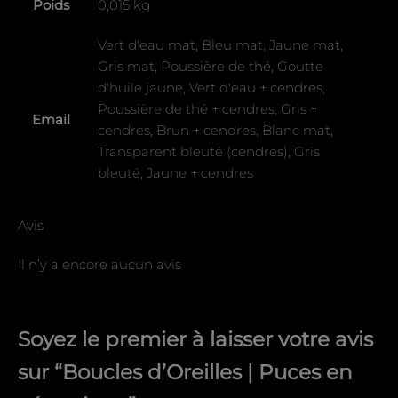
Poids
0,015 kg
Vert d'eau mat, Bleu mat, Jaune mat,
Gris mat, Poussière de thé, Goutte
d'huile jaune, Vert d'eau + cendres,
Poussière de thé + cendres, Gris +
Email
cendres, Brun + cendres, Blanc mat,
Transparent bleuté (cendres), Gris
bleuté, Jaune + cendres
Avis
Il n’y a encore aucun avis
Soyez le premier à laisser votre avis
sur “Boucles d’Oreilles | Puces en