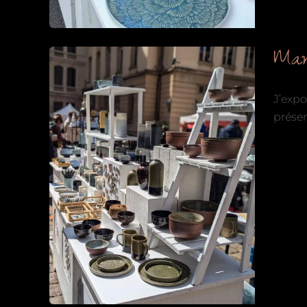
Mar
J’expo
présen