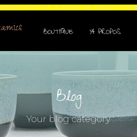
Expédition GRATUITE en relais pour toute livraison en Franc
amics
BOUTIQUE
A PROPOS
Blog
Your blog category