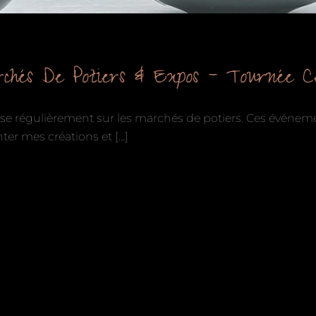
chés De Potiers & Expos – Tournée 
se régulièrement sur les marchés de potiers. Ces événeme
ter mes créations et […]