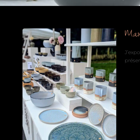
Mar
J’expo
présen