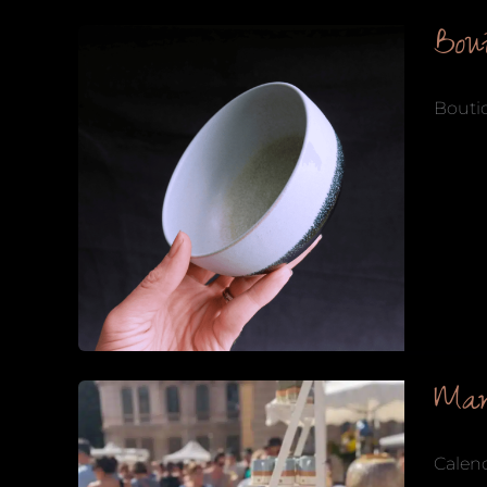
Bou
Bouti
Mar
Calend